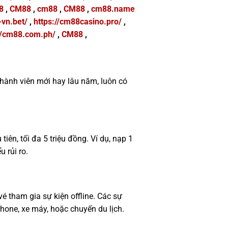
8
,
CM88
,
cm88
,
CM88
,
cm88.name
-vn.bet/
,
https://cm88casino.pro/
,
//cm88.com.ph/
,
CM88
,
thành viên mới hay lâu năm, luôn có
ên, tối đa 5 triệu đồng. Ví dụ, nạp 1
 rủi ro.
é tham gia sự kiện offline. Các sự
one, xe máy, hoặc chuyến du lịch.