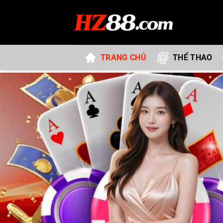
Skip
to
content
TRANG CHỦ
THỂ THAO