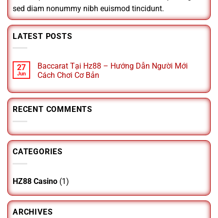
sed diam nonummy nibh euismod tincidunt.
LATEST POSTS
Baccarat Tại Hz88 – Hướng Dẫn Người Mới
27
Jun
Cách Chơi Cơ Bản
RECENT COMMENTS
CATEGORIES
HZ88 Casino
(1)
ARCHIVES