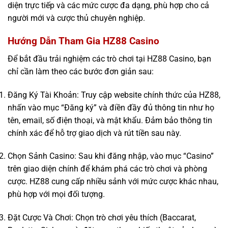
diện trực tiếp và các mức cược đa dạng, phù hợp cho cả
người mới và cược thủ chuyên nghiệp.
Hướng Dẫn Tham Gia HZ88 Casino
Để bắt đầu trải nghiệm các trò chơi tại HZ88 Casino, bạn
chỉ cần làm theo các bước đơn giản sau:
Đăng Ký Tài Khoản: Truy cập website chính thức của HZ88,
nhấn vào mục “Đăng ký” và điền đầy đủ thông tin như họ
tên, email, số điện thoại, và mật khẩu. Đảm bảo thông tin
chính xác để hỗ trợ giao dịch và rút tiền sau này.
Chọn Sảnh Casino: Sau khi đăng nhập, vào mục “Casino”
trên giao diện chính để khám phá các trò chơi và phòng
cược. HZ88 cung cấp nhiều sảnh với mức cược khác nhau,
phù hợp với mọi đối tượng.
Đặt Cược Và Chơi: Chọn trò chơi yêu thích (Baccarat,