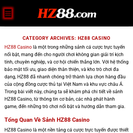
Skip
to
content
CATEGORY ARCHIVES:
HZ88 CASINO
HZ88 Casino
là một trong những sảnh cá cược trực tuyến
nổi bật, mang đến cho người chơi không gian giải trí kịch
tính, chuyên nghiệp, và cơ hội chiến thắng lớn. Với hệ thống
bảo mật tối ưu, giao diện thân thiện, và kho trò chơi đa
dạng, HZ88 đã nhanh chóng trở thành lựa chọn hàng đầu
của cộng đồng cược thủ tại Việt Nam và khu vực châu Á.
Trong bài viết này, chúng ta sẽ khám phá chi tiết về sảnh
HZ88 Casino, từ thông tin cơ bản, các nhà phát hành
game, đến những trò chơi nổi bật và hướng dẫn tham gia.
Tổng Quan Về Sảnh HZ88 Casino
HZ88 Casino là một nền tảng cá cược trực tuyến được thiết