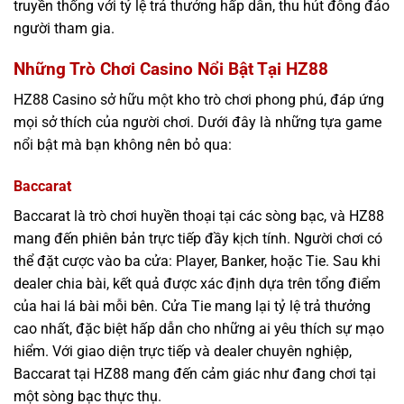
truyền thống với tỷ lệ trả thưởng hấp dẫn, thu hút đông đảo
người tham gia.
Những Trò Chơi Casino Nổi Bật Tại HZ88
HZ88 Casino sở hữu một kho trò chơi phong phú, đáp ứng
mọi sở thích của người chơi. Dưới đây là những tựa game
nổi bật mà bạn không nên bỏ qua:
Baccarat
Baccarat là trò chơi huyền thoại tại các sòng bạc, và HZ88
mang đến phiên bản trực tiếp đầy kịch tính. Người chơi có
thể đặt cược vào ba cửa: Player, Banker, hoặc Tie. Sau khi
dealer chia bài, kết quả được xác định dựa trên tổng điểm
của hai lá bài mỗi bên. Cửa Tie mang lại tỷ lệ trả thưởng
cao nhất, đặc biệt hấp dẫn cho những ai yêu thích sự mạo
hiểm. Với giao diện trực tiếp và dealer chuyên nghiệp,
Baccarat tại HZ88 mang đến cảm giác như đang chơi tại
một sòng bạc thực thụ.