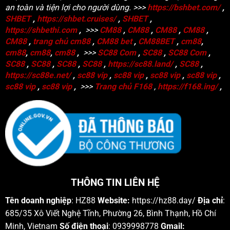
an toàn và tiện lợi cho người dùng. >>>
https://bshbet.com/
,
SHBET
,
https://shbet.cruises/
,
SHBET
,
https://shbethi.com
,
>>>
CM88
,
CM88
,
CM88
,
CM88
,
CM88
,
trang chủ cm88
,
CM88 bet
,
CM88BET
,
cm88
,
cm88
,
cm88
,
cm88
,
>>>
SC88 Com
,
SC88
,
SC88 Com
,
SC88
,
SC88
,
SC88
,
SC88
,
https://sc88.land/
,
SC88
,
https://sc88e.net/
,
sc88 vip
,
sc88 vip
,
sc88 vip
,
sc88 vip
,
sc88 vip
,
sc88 vip
,
>>>
Trang chủ F168
,
https://f168.ing/
,
THÔNG TIN LIÊN HỆ
Tên doanh nghiệp
: HZ88
Website:
https://hz88.day/
Địa chỉ
:
685/35 Xô Viết Nghệ Tĩnh, Phường 26, Bình Thạnh, Hồ Chí
Minh, Vietnam
Số điện thoại
: 0939998778
Gmail: