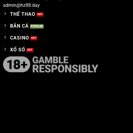
admin@hz88.day
THỂ THAO
BẮN CÁ
CASINO
XỔ SỐ