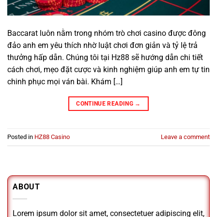
Baccarat luôn nằm trong nhóm trò chơi casino được đông
đảo anh em yêu thích nhờ luật chơi đơn giản và tỷ lệ trả
thưởng hấp dẫn. Chúng tôi tại Hz88 sẽ hướng dẫn chi tiết
cách chơi, mẹo đặt cược và kinh nghiệm giúp anh em tự tin
chinh phục mọi ván bài. Khám […]
CONTINUE READING
→
Posted in
HZ88 Casino
Leave a comment
ABOUT
Lorem ipsum dolor sit amet, consectetuer adipiscing elit,