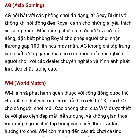
AG (Asia Gaming)
AG nổi bật với các phòng chơi đa dạng, từ Sexy Bikini với
không khí sôi động đến Royal dành cho những ai yêu thích
sự sang trọng. Mỗi phòng chơi có mức cược và ưu đãi
riêng, đặc biệt phòng Royal cho phép người chơi nhận
thưởng gấp 100 lần nếu may mắn. AG không chỉ tập trung
vào chất lượng game mà còn chú trọng đến trải nghiệm
người chơi, với các dealer chuyên nghiệp và hình ảnh phát
trực tiếp chất lượng cao.
WM (World Match)
WM là nhà phát hành quen thuộc với cộng đồng cược thủ
châu Á, nổi bật với mức cược tối thiểu chỉ từ 1K, phù hợp
cho cả người chơi mới. Các phòng chơi của WM được thiết
kế với giao diện đẹp mắt, dễ sử dụng, và không gian thoải
mái, giúp người chơi tập trung vào chiến thuật và tận
hưởng trò chơi. WM còn mang đến các trò chơi casino