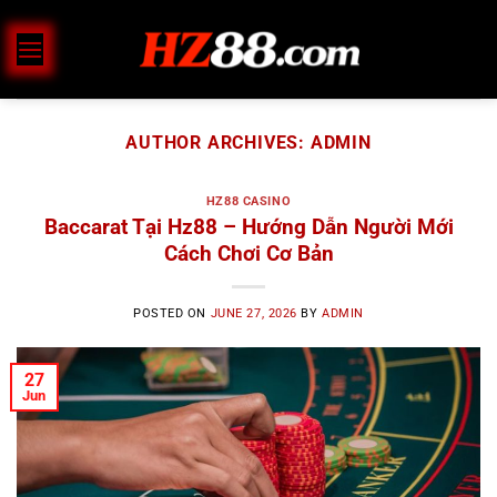
Skip
to
content
AUTHOR ARCHIVES:
ADMIN
HZ88 CASINO
Baccarat Tại Hz88 – Hướng Dẫn Người Mới
Cách Chơi Cơ Bản
POSTED ON
JUNE 27, 2026
BY
ADMIN
27
Jun