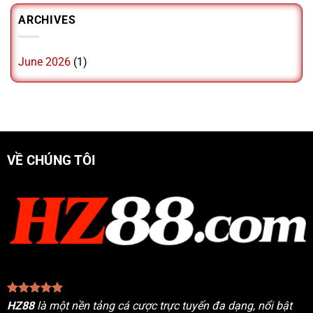
ARCHIVES
June 2026
(1)
VỀ CHÚNG TÔI
HZ88
là một nền tảng cá cược trực tuyến đa dạng, nổi bật