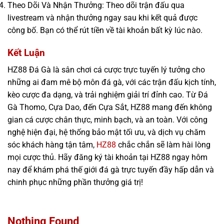
Theo Dõi Và Nhận Thưởng: Theo dõi trận đấu qua
livestream và nhận thưởng ngay sau khi kết quả được
công bố. Bạn có thể rút tiền về tài khoản bất kỳ lúc nào.
Kết Luận
HZ88 Đá Gà là sân chơi cá cược trực tuyến lý tưởng cho
những ai đam mê bộ môn đá gà, với các trận đấu kịch tính,
kèo cược đa dạng, và trải nghiệm giải trí đỉnh cao. Từ Đá
Gà Thomo, Cựa Dao, đến Cựa Sắt, HZ88 mang đến không
gian cá cược chân thực, minh bạch, và an toàn. Với công
nghệ hiện đại, hệ thống bảo mật tối ưu, và dịch vụ chăm
sóc khách hàng tận tâm,
HZ88
chắc chắn sẽ làm hài lòng
mọi cược thủ. Hãy đăng ký tài khoản tại HZ88 ngay hôm
nay để khám phá thế giới đá gà trực tuyến đầy hấp dẫn và
chinh phục những phần thưởng giá trị!
Nothing Found