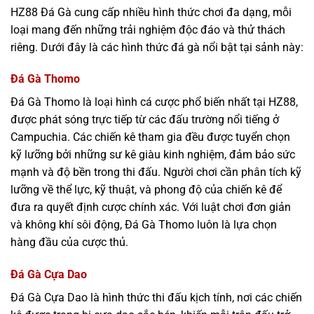
HZ88 Đá Gà cung cấp nhiều hình thức chơi đa dạng, mỗi
loại mang đến những trải nghiệm độc đáo và thử thách
riêng. Dưới đây là các hình thức đá gà nổi bật tại sảnh này:
Đá Gà Thomo
Đá Gà Thomo là loại hình cá cược phổ biến nhất tại HZ88,
được phát sóng trực tiếp từ các đấu trường nổi tiếng ở
Campuchia. Các chiến kê tham gia đều được tuyển chọn
kỹ lưỡng bởi những sư kê giàu kinh nghiệm, đảm bảo sức
mạnh và độ bền trong thi đấu. Người chơi cần phân tích kỹ
lưỡng về thể lực, kỹ thuật, và phong độ của chiến kê để
đưa ra quyết định cược chính xác. Với luật chơi đơn giản
và không khí sôi động, Đá Gà Thomo luôn là lựa chọn
hàng đầu của cược thủ.
Đá Gà Cựa Dao
Đá Gà Cựa Dao là hình thức thi đấu kịch tính, nơi các chiến