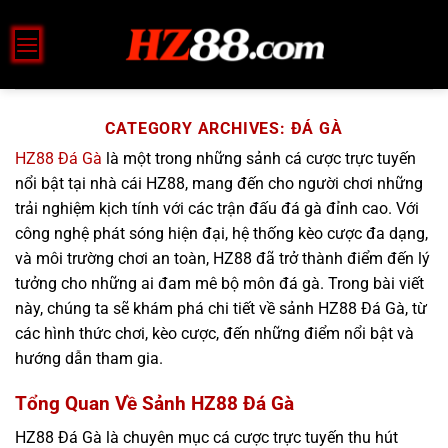
Skip
to
content
CATEGORY ARCHIVES:
ĐÁ GÀ
HZ88 Đá Gà
là một trong những sảnh cá cược trực tuyến
nổi bật tại nhà cái HZ88, mang đến cho người chơi những
trải nghiệm kịch tính với các trận đấu đá gà đỉnh cao. Với
công nghệ phát sóng hiện đại, hệ thống kèo cược đa dạng,
và môi trường chơi an toàn, HZ88 đã trở thành điểm đến lý
tưởng cho những ai đam mê bộ môn đá gà. Trong bài viết
này, chúng ta sẽ khám phá chi tiết về sảnh HZ88 Đá Gà, từ
các hình thức chơi, kèo cược, đến những điểm nổi bật và
hướng dẫn tham gia.
Tổng Quan Về Sảnh HZ88 Đá Gà
HZ88 Đá Gà là chuyên mục cá cược trực tuyến thu hút