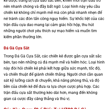
kê được trang bị cựa dao sắc bén, khiến mỗi trận đấu trở
nên nhanh chóng và đầy bất ngờ. Loại hình này yêu cầu
chiến kê không chỉ mạnh mẽ mà còn phải nhanh nhẹn để
né tránh các đòn tấn công nguy hiểm. Sự khốc liệt của các
trận đấu cựa dao mang lại cảm giác hồi hộp, thu hút
những người chơi yêu thích sự mạo hiểm và muốn tìm
kiếm phần thưởng lớn.
Đá Gà Cựa Sắt
Trong Đá Gà Cựa Sắt, các chiến kê được gắn cựa sắt sắc
bén, tạo nên những cú đá mạnh mẽ và hiểm hóc. Loại hình
này đòi hỏi chiến kê phải kết hợp giữa sức mạnh, tốc độ,
và chiến thuật để giành chiến thắng. Người chơi cần quan
sát kỹ lưỡng cách di chuyển, khả năng phòng thủ, và độ
bền của chiến kê để đưa ra lựa chọn cược phù hợp. Các
trận đấu cựa sắt thường kéo dài hơn, mang đến không
gian cá cược đầy căng thẳng và thú vị.