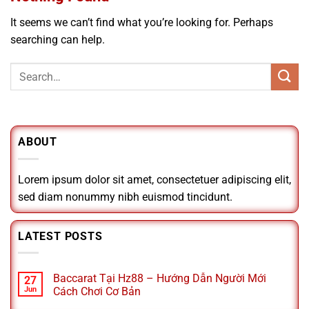
It seems we can’t find what you’re looking for. Perhaps
searching can help.
ABOUT
Lorem ipsum dolor sit amet, consectetuer adipiscing elit,
sed diam nonummy nibh euismod tincidunt.
LATEST POSTS
Baccarat Tại Hz88 – Hướng Dẫn Người Mới
27
Jun
Cách Chơi Cơ Bản