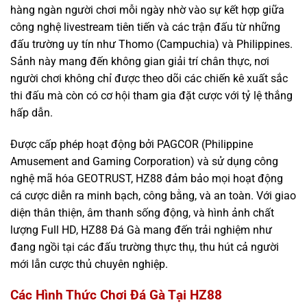
hàng ngàn người chơi mỗi ngày nhờ vào sự kết hợp giữa
công nghệ livestream tiên tiến và các trận đấu từ những
đấu trường uy tín như Thomo (Campuchia) và Philippines.
Sảnh này mang đến không gian giải trí chân thực, nơi
người chơi không chỉ được theo dõi các chiến kê xuất sắc
thi đấu mà còn có cơ hội tham gia đặt cược với tỷ lệ thắng
hấp dẫn.
Được cấp phép hoạt động bởi PAGCOR (Philippine
Amusement and Gaming Corporation) và sử dụng công
nghệ mã hóa GEOTRUST, HZ88 đảm bảo mọi hoạt động
cá cược diễn ra minh bạch, công bằng, và an toàn. Với giao
diện thân thiện, âm thanh sống động, và hình ảnh chất
lượng Full HD, HZ88 Đá Gà mang đến trải nghiệm như
đang ngồi tại các đấu trường thực thụ, thu hút cả người
mới lẫn cược thủ chuyên nghiệp.
Các Hình Thức Chơi Đá Gà Tại HZ88