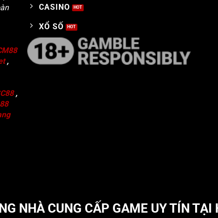
CASINO
oàn
XỔ SỐ
CM88
et
,
C88
,
c88
ang
G NHÀ CUNG CẤP GAME UY TÍN TẠI