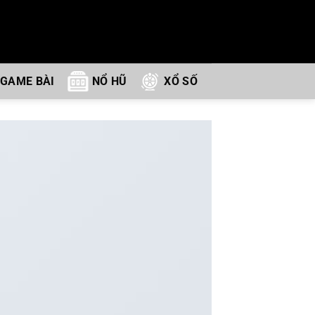
GAME BÀI
NỔ HŨ
XỔ SỐ