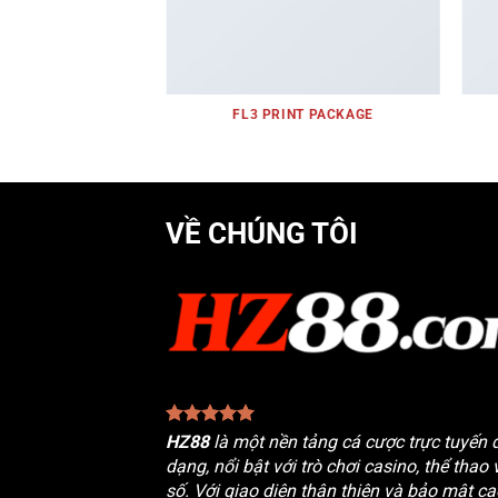
AZINE
FL3 PRINT PACKAGE
VỀ CHÚNG TÔI
HZ88
là một nền tảng cá cược trực tuyến 
dạng, nổi bật với trò chơi casino, thể thao 
số. Với giao diện thân thiện và bảo mật ca