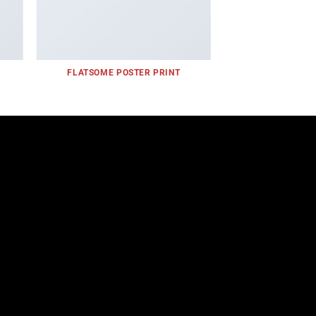
FLATSOME POSTER PRINT