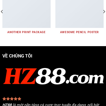
ANOTHER PRINT PACKAGE
AWESOME PENCIL POSTER
VỀ CHÚNG TÔI
HZ88
là một nền tảng cá cược trực tuyến đa dạng, nổi bật