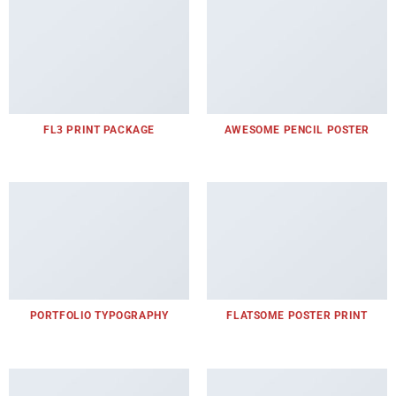
FL3 PRINT PACKAGE
AWESOME PENCIL POSTER
PORTFOLIO TYPOGRAPHY
FLATSOME POSTER PRINT