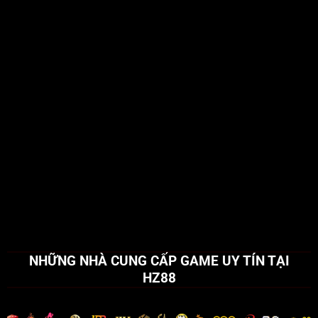
NHỮNG NHÀ CUNG CẤP GAME UY TÍN TẠI
HZ88