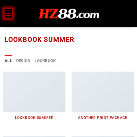
Skip
to
content
LOOKBOOK SUMMER
ALL
DESIGN
LOOKBOOK
LOOKBOOK SUMMER
ANOTHER PRINT PACKAGE